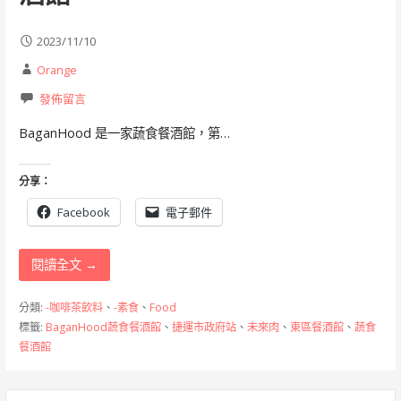
2023/11/10
Orange
發佈留言
BaganHood 是一家蔬食餐酒館，第…
分享：
Facebook
電子郵件
閱讀全文 →
分類:
-咖啡茶飲料
、
-素食
、
Food
標籤:
BaganHood蔬食餐酒館
、
捷運市政府站
、
未來肉
、
東區餐酒館
、
蔬食
餐酒館
搜