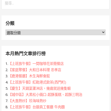
尋
關
鍵
分類
字:
分
類
本月熱門文章排行榜
1.
【上班族午餐】一間咖啡花茶簡餐店
2.
【家庭聚餐】大和日本料理 忠孝店
3.
【鹿港餐廳】木生海鮮會館
4.
【上班族午餐】紅勘港式飲茶(西門町)
5.
【慶生】天鍋宴蘆洲店，幾歲就送幾隻蝦
6.
【城中區】大黑松小倆口-起酥蛋糕、起酥三明治
7.
【大直熱炒】珍海味熱炒
8.
【上班族午餐】台銀員工餐廳 牛肉麵