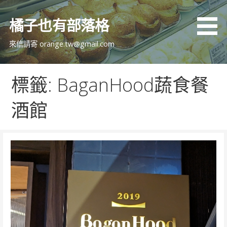
跳
至
橘子也有部落格
主
要
來信請寄 orange.tw@gmail.com
內
容
標籤: BaganHood蔬食餐
酒館