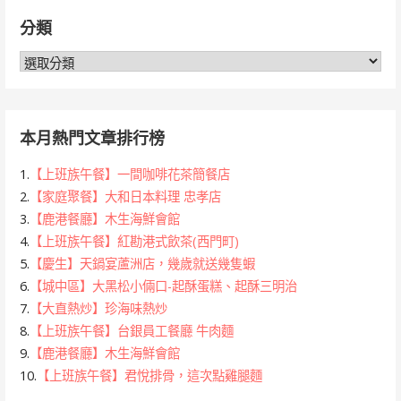
鍵
分類
字:
分
類
本月熱門文章排行榜
1.
【上班族午餐】一間咖啡花茶簡餐店
2.
【家庭聚餐】大和日本料理 忠孝店
3.
【鹿港餐廳】木生海鮮會館
4.
【上班族午餐】紅勘港式飲茶(西門町)
5.
【慶生】天鍋宴蘆洲店，幾歲就送幾隻蝦
6.
【城中區】大黑松小倆口-起酥蛋糕、起酥三明治
7.
【大直熱炒】珍海味熱炒
8.
【上班族午餐】台銀員工餐廳 牛肉麵
9.
【鹿港餐廳】木生海鮮會館
10.
【上班族午餐】君悅排骨，這次點雞腿麵