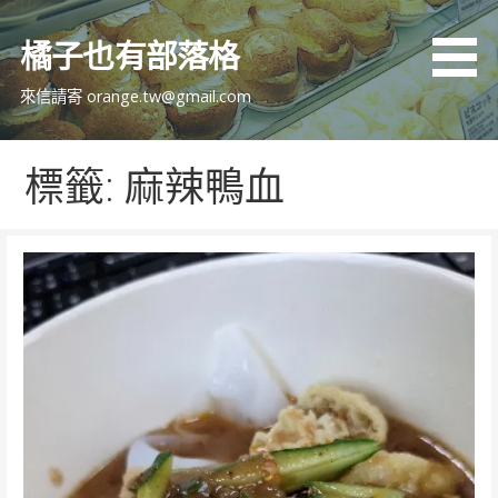
跳
至
橘子也有部落格
主
要
來信請寄 orange.tw@gmail.com
內
容
標籤: 麻辣鴨血