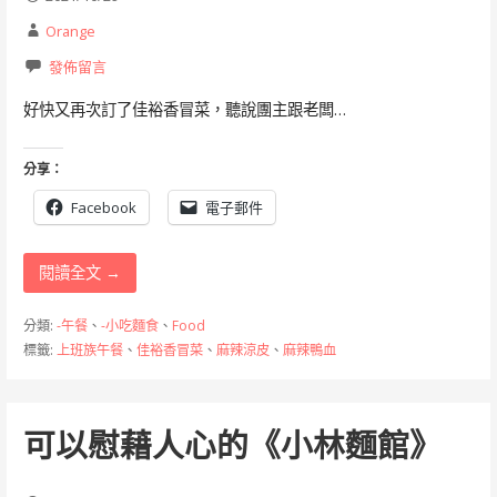
Orange
發佈留言
好快又再次訂了佳裕香冒菜，聽說團主跟老闆…
分享：
Facebook
電子郵件
閱讀全文 →
分類:
-午餐
、
-小吃麵食
、
Food
標籤:
上班族午餐
、
佳裕香冒菜
、
麻辣涼皮
、
麻辣鴨血
可以慰藉人心的《小林麵館》