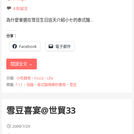
8 則留言
為什麼會選在雪豆生日這天介紹小七的泰式酸…
分享：
Facebook
電子郵件
閱讀全文 →
分類:
-小吃麵食
、
Food
、
Life
標籤:
7-11
、
泡麵
、
泰式酸辣椰奶春雨
、
雪豆
雪豆喜宴@世貿33
2009/7/29