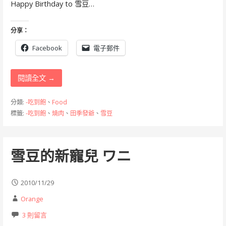
Happy Birthday to 雪豆…
分享：
Facebook
電子郵件
閱讀全文 →
分類:
-吃到飽
、
Food
標籤:
-吃到飽
、
燒肉
、
田季發爺
、
雪豆
雪豆的新寵兒 ワニ
2010/11/29
Orange
3 則留言