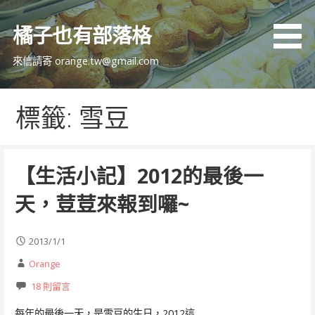
跳
至
橘子也有部落格
主
要
來信請寄 orange.tw@gmail.com
內
容
標籤: 雪豆
【生活小記】2012的最後一
天，荳荳來報到囉~
2013/1/1
Orange
18 則留言
每年的最後一天，是雪豆的生日，2012這…