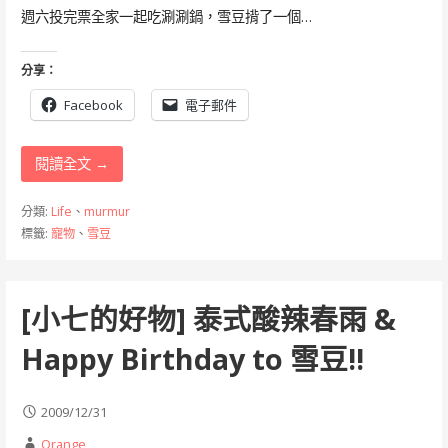
週六投完票全家一起吃涮涮鍋，雪豆揹了一個…
分享：
Facebook
電子郵件
閱讀全文 →
分類:
Life
、
murmur
標籤:
寵物
、
雪豆
[小七的好物] 泰式酸辣春雨 &
Happy Birthday to 雪豆!!
2009/12/31
Orange