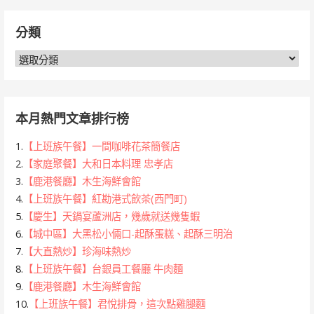
關
覽
鍵
分類
字:
分
類
本月熱門文章排行榜
1.
【上班族午餐】一間咖啡花茶簡餐店
2.
【家庭聚餐】大和日本料理 忠孝店
3.
【鹿港餐廳】木生海鮮會館
4.
【上班族午餐】紅勘港式飲茶(西門町)
5.
【慶生】天鍋宴蘆洲店，幾歲就送幾隻蝦
6.
【城中區】大黑松小倆口-起酥蛋糕、起酥三明治
7.
【大直熱炒】珍海味熱炒
8.
【上班族午餐】台銀員工餐廳 牛肉麵
9.
【鹿港餐廳】木生海鮮會館
10.
【上班族午餐】君悅排骨，這次點雞腿麵