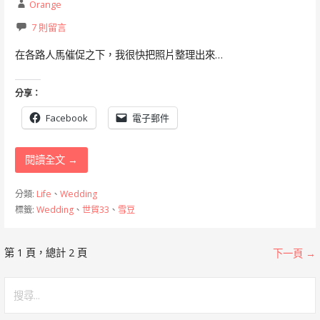
Orange
7 則留言
在各路人馬催促之下，我很快把照片整理出來…
分享：
Facebook
電子郵件
閱讀全文 →
分類:
Life
、
Wedding
標籤:
Wedding
、
世貿33
、
雪豆
[文
第 1 頁，總計 2 頁
下一頁 →
章]
搜
尋
導