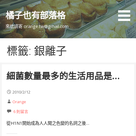
跳
至
橘子也有部落格
主
要
來信請寄 orange.tw@gmail.com
內
容
標籤: 銀離子
細菌數量最多的生活用品是…
2010/2/12
Orange
6 則留言
從H1N1開始成為人人聞之色變的名詞之後…