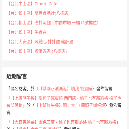
【台北中山區】Dine in Cafe
【台北松山區】雙月食品社(八德店)
【台北松山區】老拌涼麵（中崙市場 一樓12號攤位）
【台北松山區】午食在
【台北大安區】陳鐵心 拌拌麵 豬肝湯
【台北松山區】搬湯弄煮 (八德店)
近期留言
「
匿名訪客
」於〈
【基隆正濱漁港】嶼我 餐酒館
〉發佈留言
「
【上班族午餐】周照子鐵板燒 西門店 - 橘子也有部落格 橘子也
有部落格
」於〈
【上班族午餐】開工大吉! 周照子鐵板燒
〉發佈留
言
「
【大直美麗華】金色三麥 - 橘子也有部落格 橘子也有部落格
」