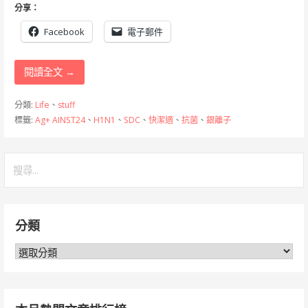
分享：
Facebook
電子郵件
閱讀全文 →
分類:
Life
、
stuff
標籤:
Ag+ AINST24
、
H1N1
、
SDC
、
快潔適
、
抗菌
、
銀離子
搜
尋
關
鍵
分類
字:
分
類