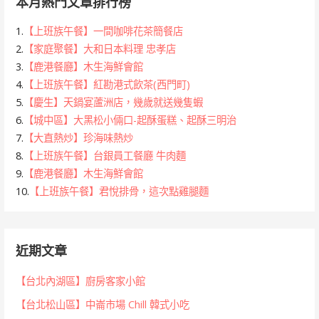
本月熱門文章排行榜
1.
【上班族午餐】一間咖啡花茶簡餐店
2.
【家庭聚餐】大和日本料理 忠孝店
3.
【鹿港餐廳】木生海鮮會館
4.
【上班族午餐】紅勘港式飲茶(西門町)
5.
【慶生】天鍋宴蘆洲店，幾歲就送幾隻蝦
6.
【城中區】大黑松小倆口-起酥蛋糕、起酥三明治
7.
【大直熱炒】珍海味熱炒
8.
【上班族午餐】台銀員工餐廳 牛肉麵
9.
【鹿港餐廳】木生海鮮會館
10.
【上班族午餐】君悅排骨，這次點雞腿麵
近期文章
【台北內湖區】廚房客家小館
【台北松山區】中崙市場 Chill 韓式小吃