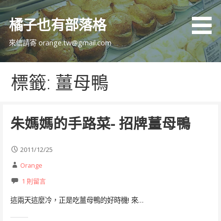
跳
至
橘子也有部落格
主
要
來信請寄 orange.tw@gmail.com
內
容
標籤: 薑母鴨
朱媽媽的手路菜- 招牌薑母鴨
2011/12/25
Orange
1 則留言
這兩天這麼冷，正是吃薑母鴨的好時機! 來…