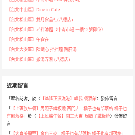
【台北中山區】Dine in Cafe
【台北松山區】雙月食品社(八德店)
【台北松山區】老拌涼麵（中崙市場 一樓12號攤位）
【台北松山區】午食在
【台北大安區】陳鐵心 拌拌麵 豬肝湯
【台北松山區】搬湯弄煮 (八德店)
近期留言
「
匿名訪客
」於〈
【基隆正濱漁港】嶼我 餐酒館
〉發佈留言
「
【上班族午餐】周照子鐵板燒 西門店 - 橘子也有部落格 橘子也
有部落格
」於〈
【上班族午餐】開工大吉! 周照子鐵板燒
〉發佈留
言
「
【大直美麗華】金色三麥 - 橘子也有部落格 橘子也有部落格
」