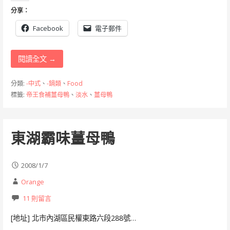
分享：
Facebook
電子郵件
閱讀全文 →
分類:
-中式
、
-鍋類
、
Food
標籤:
帝王食補薑母鴨
、
淡水
、
薑母鴨
東湖霸味薑母鴨
2008/1/7
Orange
11 則留言
[地址] 北市內湖區民權東路六段288號…