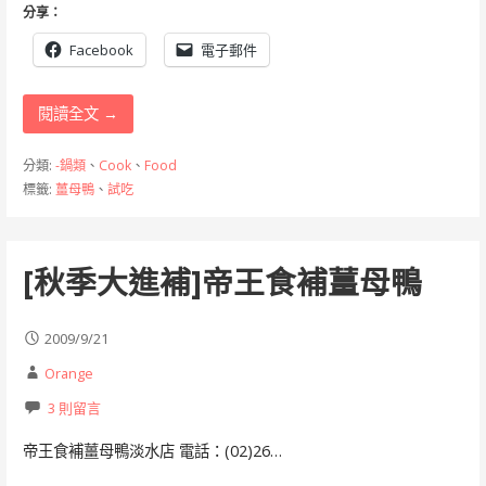
分享：
Facebook
電子郵件
閱讀全文 →
分類:
-鍋類
、
Cook
、
Food
標籤:
薑母鴨
、
試吃
[秋季大進補]帝王食補薑母鴨
2009/9/21
Orange
3 則留言
帝王食補薑母鴨淡水店 電話：(02)26…