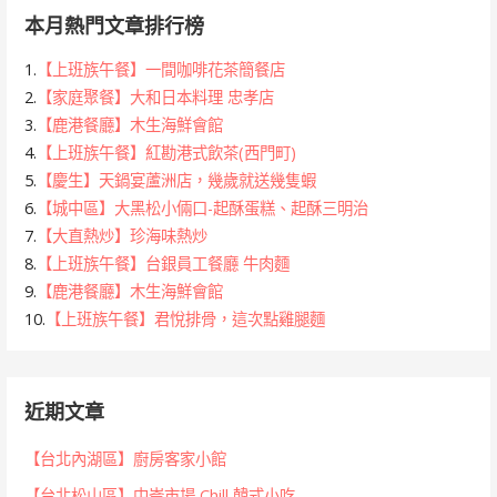
本月熱門文章排行榜
1.
【上班族午餐】一間咖啡花茶簡餐店
2.
【家庭聚餐】大和日本料理 忠孝店
3.
【鹿港餐廳】木生海鮮會館
4.
【上班族午餐】紅勘港式飲茶(西門町)
5.
【慶生】天鍋宴蘆洲店，幾歲就送幾隻蝦
6.
【城中區】大黑松小倆口-起酥蛋糕、起酥三明治
7.
【大直熱炒】珍海味熱炒
8.
【上班族午餐】台銀員工餐廳 牛肉麵
9.
【鹿港餐廳】木生海鮮會館
10.
【上班族午餐】君悅排骨，這次點雞腿麵
近期文章
【台北內湖區】廚房客家小館
【台北松山區】中崙市場 Chill 韓式小吃