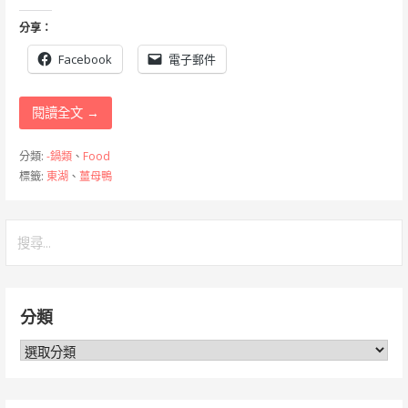
分享：
Facebook
電子郵件
閱讀全文 →
分類:
-鍋類
、
Food
標籤:
東湖
、
薑母鴨
搜
尋
關
鍵
分類
字:
分
類