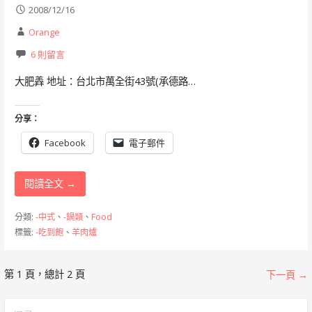
2008/12/16
Orange
6 則留言
大肥羴 地址：台北市萬全街43號(承德路…
分享：
Facebook
電子郵件
閱讀全文 →
分類:
-中式
、
-鍋類
、
Food
標籤:
-吃到飽
、
羊肉爐
[文
第 1 頁，總計 2 頁
下一頁 →
章]
搜