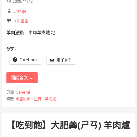
2009/11/12
Orange
9 則留言
羊肉湯鍋 – 車庫羊肉爐 地…
分享：
Facebook
電子郵件
閱讀全文 →
分類:
General
標籤:
永盛帆布
、
生日
、
羊肉爐
【吃到飽】大肥羴(ㄕㄢ) 羊肉爐