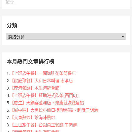
尋
導
關
覽
鍵
分類
字:
分
類
本月熱門文章排行榜
1.
【上班族午餐】一間咖啡花茶簡餐店
2.
【家庭聚餐】大和日本料理 忠孝店
3.
【鹿港餐廳】木生海鮮會館
4.
【上班族午餐】紅勘港式飲茶(西門町)
5.
【慶生】天鍋宴蘆洲店，幾歲就送幾隻蝦
6.
【城中區】大黑松小倆口-起酥蛋糕、起酥三明治
7.
【大直熱炒】珍海味熱炒
8.
【上班族午餐】台銀員工餐廳 牛肉麵