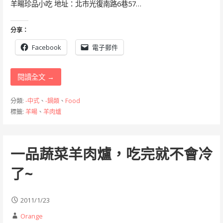
羊暘珍品小吃 地址：北市光復南路6巷57…
分享：
Facebook
電子郵件
閱讀全文 →
分類:
-中式
、
-鍋類
、
Food
標籤:
羊暘
、
羊肉爐
一品蔬菜羊肉爐，吃完就不會冷
了~
2011/1/23
Orange