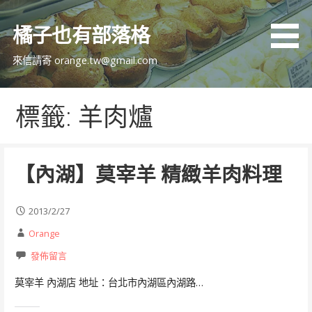
跳
至
橘子也有部落格
主
要
來信請寄 orange.tw@gmail.com
內
容
標籤: 羊肉爐
【內湖】莫宰羊 精緻羊肉料理
2013/2/27
Orange
發佈留言
莫宰羊 內湖店 地址：台北市內湖區內湖路…