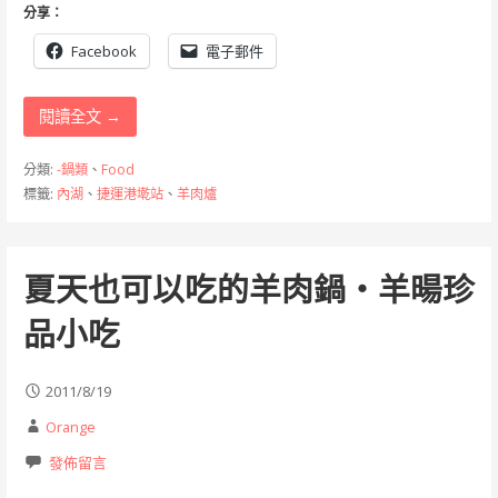
分享：
Facebook
電子郵件
閱讀全文 →
分類:
-鍋類
、
Food
標籤:
內湖
、
捷運港墘站
、
羊肉爐
夏天也可以吃的羊肉鍋‧羊暘珍
品小吃
2011/8/19
Orange
發佈留言