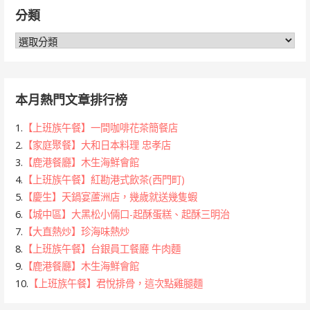
鍵
分類
字:
分
類
本月熱門文章排行榜
1.
【上班族午餐】一間咖啡花茶簡餐店
2.
【家庭聚餐】大和日本料理 忠孝店
3.
【鹿港餐廳】木生海鮮會館
4.
【上班族午餐】紅勘港式飲茶(西門町)
5.
【慶生】天鍋宴蘆洲店，幾歲就送幾隻蝦
6.
【城中區】大黑松小倆口-起酥蛋糕、起酥三明治
7.
【大直熱炒】珍海味熱炒
8.
【上班族午餐】台銀員工餐廳 牛肉麵
9.
【鹿港餐廳】木生海鮮會館
10.
【上班族午餐】君悅排骨，這次點雞腿麵