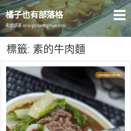
跳
至
橘子也有部落格
主
要
來信請寄 orange.tw@gmail.com
內
容
標籤: 素的牛肉麵