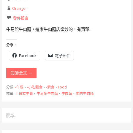
Orange
發佈留言
牛易館牛肉麵，這家牛肉麵店蠻妙的，有賣葷…
分享：
Facebook
電子郵件
閱讀全文 →
分類:
-午餐
、
-小吃麵食
、
-素食
、
Food
標籤:
上班族午餐
、
牛易館牛肉麵
、
牛肉麵
、
素的牛肉麵
搜
尋
關