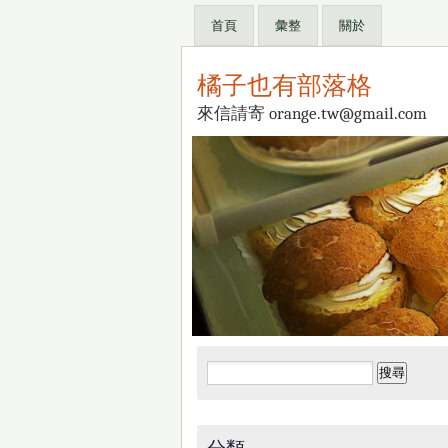
首頁
彙整
關於
橘子也有部落格
來信請寄 orange.tw@gmail.com
搜
尋
關
鍵
分類