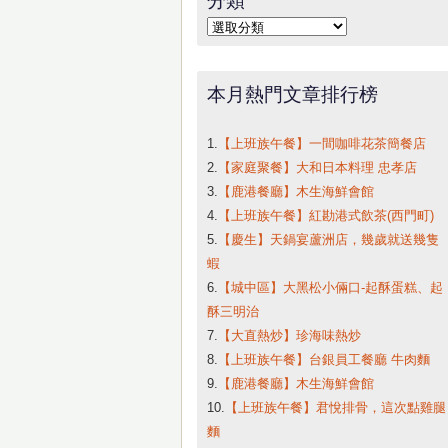
字:
分
類
本月熱門文章排行榜
1.
【上班族午餐】一間咖啡花茶簡餐店
2.
【家庭聚餐】大和日本料理 忠孝店
3.
【鹿港餐廳】木生海鮮會館
4.
【上班族午餐】紅勘港式飲茶(西門町)
5.
【慶生】天鍋宴蘆洲店，幾歲就送幾隻
蝦
6.
【城中區】大黑松小倆口-起酥蛋糕、起
酥三明治
7.
【大直熱炒】珍海味熱炒
8.
【上班族午餐】台銀員工餐廳 牛肉麵
9.
【鹿港餐廳】木生海鮮會館
10.
【上班族午餐】君悅排骨，這次點雞腿
麵