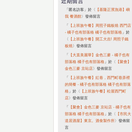
近期留言
「
匿名訪客
」於〈
【基隆正濱漁港】嶼
我 餐酒館
〉發佈留言
「
【上班族午餐】周照子鐵板燒 西門店
- 橘子也有部落格 橘子也有部落格
」於
〈
【上班族午餐】開工大吉! 周照子鐵
板燒
〉發佈留言
「
【大直美麗華】金色三麥 - 橘子也有
部落格 橘子也有部落格
」於〈
【聚會】
金色三麥 京站店
〉發佈留言
「
【上班族午餐】紅巷，西門町巷弄裡
的簡餐 - 橘子也有部落格 橘子也有部落
格
」於〈
【上班族午餐】松屋西門町
店
〉發佈留言
「
【聚會】金色三麥 京站店 - 橘子也有
部落格 橘子也有部落格
」於〈
【市民大
道居酒屋】東京。酒食製作所
〉發佈留
言