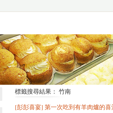
標籤搜尋結果： 竹南
[彭彭喜宴] 第一次吃到有羊肉爐的喜