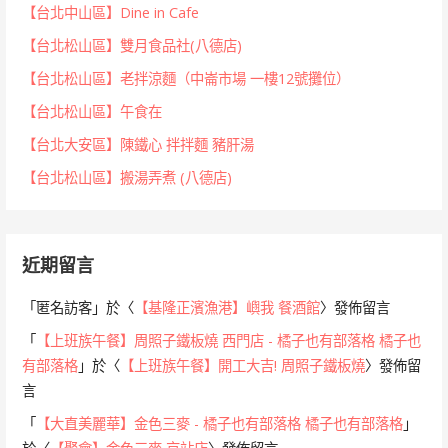
【台北中山區】Dine in Cafe
【台北松山區】雙月食品社(八德店)
【台北松山區】老拌涼麵（中崙市場 一樓12號攤位）
【台北松山區】午食在
【台北大安區】陳鐵心 拌拌麵 豬肝湯
【台北松山區】搬湯弄煮 (八德店)
近期留言
「
匿名訪客
」於〈
【基隆正濱漁港】嶼我 餐酒館
〉發佈留言
「
【上班族午餐】周照子鐵板燒 西門店 - 橘子也有部落格 橘子也
有部落格
」於〈
【上班族午餐】開工大吉! 周照子鐵板燒
〉發佈留
言
「
【大直美麗華】金色三麥 - 橘子也有部落格 橘子也有部落格
」