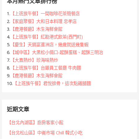
本月熱門文章排行榜
1.
【上班族午餐】一間咖啡花茶簡餐店
2.
【家庭聚餐】大和日本料理 忠孝店
3.
【鹿港餐廳】木生海鮮會館
4.
【上班族午餐】紅勘港式飲茶(西門町)
5.
【慶生】天鍋宴蘆洲店，幾歲就送幾隻蝦
6.
【城中區】大黑松小倆口-起酥蛋糕、起酥三明治
7.
【大直熱炒】珍海味熱炒
8.
【上班族午餐】台銀員工餐廳 牛肉麵
9.
【鹿港餐廳】木生海鮮會館
10.
【上班族午餐】君悅排骨，這次點雞腿麵
近期文章
【台北內湖區】廚房客家小館
【台北松山區】中崙市場 Chill 韓式小吃