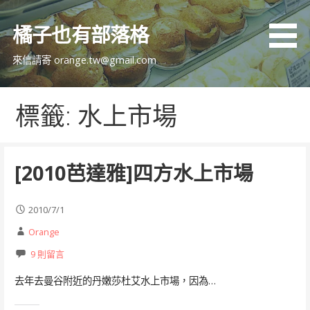
跳
至
橘子也有部落格
主
要
來信請寄 orange.tw@gmail.com
內
容
標籤: 水上市場
[2010芭達雅]四方水上市場
2010/7/1
Orange
9 則留言
去年去曼谷附近的丹嫩莎杜艾水上市場，因為…