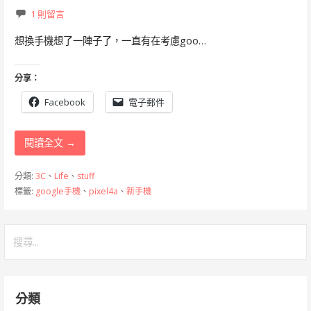
1 則留言
想換手機想了一陣子了，一直有在考慮goo…
分享：
Facebook
電子郵件
閱讀全文 →
分類:
3C
、
Life
、
stuff
標籤:
google手機
、
pixel4a
、
新手機
搜
尋
關
鍵
分類
字: