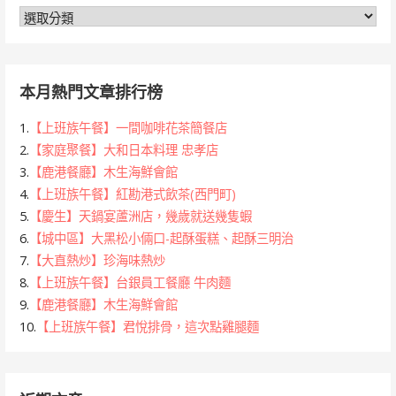
分
類
本月熱門文章排行榜
1.
【上班族午餐】一間咖啡花茶簡餐店
2.
【家庭聚餐】大和日本料理 忠孝店
3.
【鹿港餐廳】木生海鮮會館
4.
【上班族午餐】紅勘港式飲茶(西門町)
5.
【慶生】天鍋宴蘆洲店，幾歲就送幾隻蝦
6.
【城中區】大黑松小倆口-起酥蛋糕、起酥三明治
7.
【大直熱炒】珍海味熱炒
8.
【上班族午餐】台銀員工餐廳 牛肉麵
9.
【鹿港餐廳】木生海鮮會館
10.
【上班族午餐】君悅排骨，這次點雞腿麵