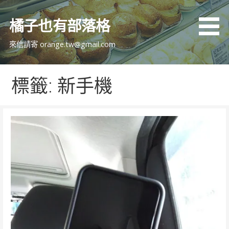
跳
至
橘子也有部落格
主
要
來信請寄 orange.tw@gmail.com
內
容
標籤: 新手機