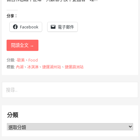
分享：
Facebook
電子郵件
閱讀全文 →
分類:
-歐美
、
Food
標籤:
內湖
、
冰淇淋
、
捷運湖州站
、
捷運葫洲站
搜
尋
關
鍵
分類
字:
分
類