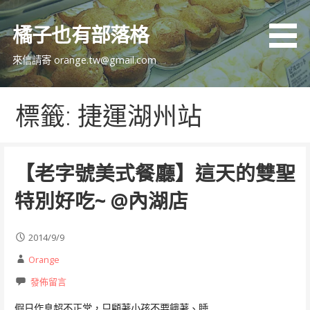
跳
至
橘子也有部落格
主
要
來信請寄 orange.tw@gmail.com
內
容
標籤: 捷運湖州站
【老字號美式餐廳】這天的雙聖
特別好吃~ @內湖店
2014/9/9
Orange
發佈留言
假日作息超不正常，只顧著小孩不要餓著、睡…