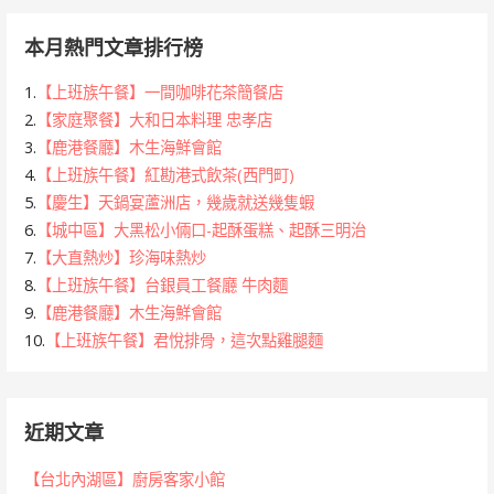
本月熱門文章排行榜
1.
【上班族午餐】一間咖啡花茶簡餐店
2.
【家庭聚餐】大和日本料理 忠孝店
3.
【鹿港餐廳】木生海鮮會館
4.
【上班族午餐】紅勘港式飲茶(西門町)
5.
【慶生】天鍋宴蘆洲店，幾歲就送幾隻蝦
6.
【城中區】大黑松小倆口-起酥蛋糕、起酥三明治
7.
【大直熱炒】珍海味熱炒
8.
【上班族午餐】台銀員工餐廳 牛肉麵
9.
【鹿港餐廳】木生海鮮會館
10.
【上班族午餐】君悅排骨，這次點雞腿麵
近期文章
【台北內湖區】廚房客家小館