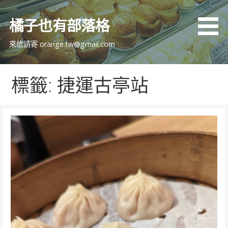
跳
至
橘子也有部落格
主
要
來信請寄 orange.tw@gmail.com
內
容
標籤: 捷運古亭站