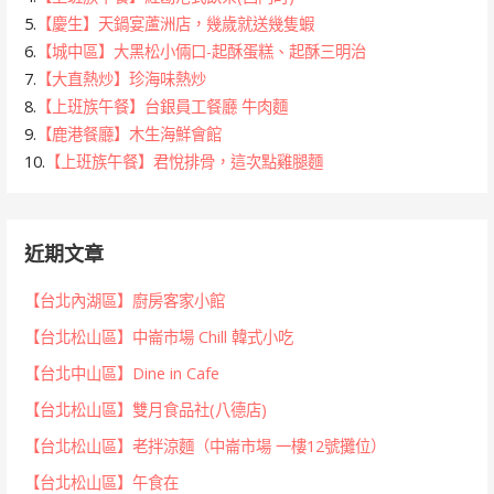
5.
【慶生】天鍋宴蘆洲店，幾歲就送幾隻蝦
6.
【城中區】大黑松小倆口-起酥蛋糕、起酥三明治
7.
【大直熱炒】珍海味熱炒
8.
【上班族午餐】台銀員工餐廳 牛肉麵
9.
【鹿港餐廳】木生海鮮會館
10.
【上班族午餐】君悅排骨，這次點雞腿麵
近期文章
【台北內湖區】廚房客家小館
【台北松山區】中崙市場 Chill 韓式小吃
【台北中山區】Dine in Cafe
【台北松山區】雙月食品社(八德店)
【台北松山區】老拌涼麵（中崙市場 一樓12號攤位）
【台北松山區】午食在