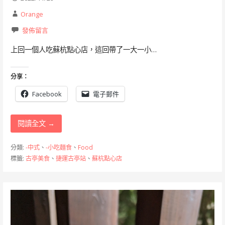
Orange
發佈留言
上回一個人吃蘇杭點心店，這回帶了一大一小…
分享：
Facebook
電子郵件
閱讀全文 →
分類:
-中式
、
-小吃麵食
、
Food
標籤:
古亭美食
、
捷運古亭站
、
蘇杭點心店