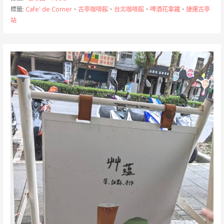
標籤:
Cafe' de Corner
、
古亭咖啡館
、
台北咖啡館
、
啤酒花拿鐵
、
捷運古亭
站