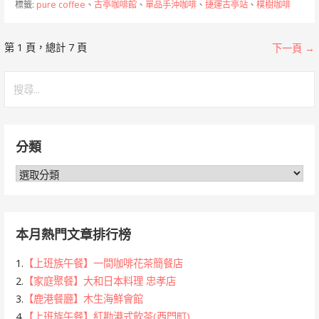
標籤:
pure coffee
、
古亭咖啡館
、
單品手沖咖啡
、
捷運古亭站
、
樸樹咖啡
[文
第 1 頁，總計 7 頁
下一頁 →
章]
搜
尋
導
關
覽
鍵
分類
字:
分
類
本月熱門文章排行榜
1.
【上班族午餐】一間咖啡花茶簡餐店
2.
【家庭聚餐】大和日本料理 忠孝店
3.
【鹿港餐廳】木生海鮮會館
4.
【上班族午餐】紅勘港式飲茶(西門町)