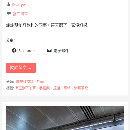
Orange
發佈留言
謝謝幫忙訂飲料的同事，這天選了一家沒訂過…
分享：
Facebook
電子郵件
閱讀全文 →
分類:
-咖啡茶飲料
、
Food
標籤:
上班族下午茶
、
手搖飲
、
捷運古亭站
、
沐慕茶飲