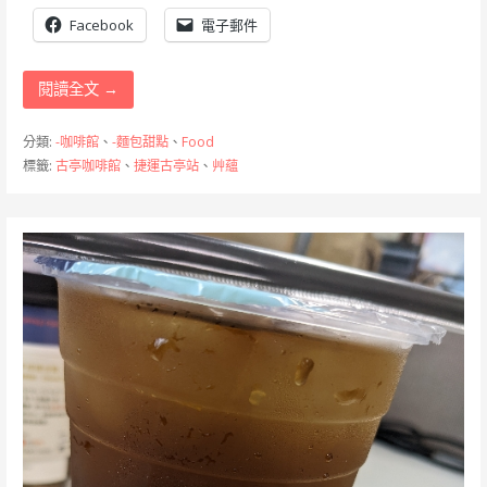
Facebook
電子郵件
閱讀全文 →
分類:
-咖啡館
、
-麵包甜點
、
Food
標籤:
古亭咖啡館
、
捷運古亭站
、
艸蘊