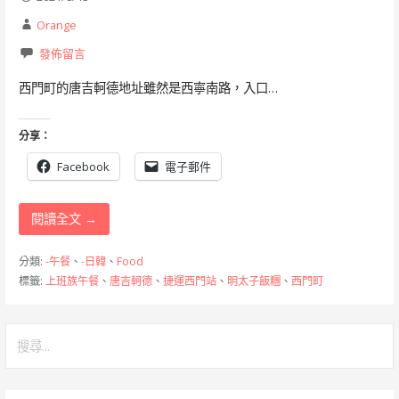
Orange
發佈留言
西門町的唐吉軻德地址雖然是西寧南路，入口…
分享：
Facebook
電子郵件
閱讀全文 →
分類:
-午餐
、
-日韓
、
Food
標籤:
上班族午餐
、
唐吉軻德
、
捷運西門站
、
明太子飯糰
、
西門町
搜
尋
關