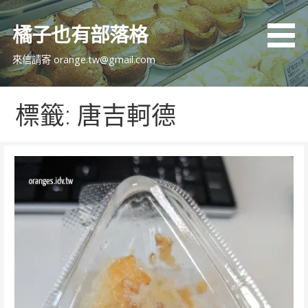
跳
至
橘子也有部落格
主
要
來信請寄 orange.tw@gmail.com
內
容
標籤: 唐吉軻德