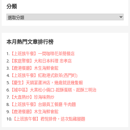
鍵
分類
字:
分
類
本月熱門文章排行榜
1.
【上班族午餐】一間咖啡花茶簡餐店
2.
【家庭聚餐】大和日本料理 忠孝店
3.
【鹿港餐廳】木生海鮮會館
4.
【上班族午餐】紅勘港式飲茶(西門町)
5.
【慶生】天鍋宴蘆洲店，幾歲就送幾隻蝦
6.
【城中區】大黑松小倆口-起酥蛋糕、起酥三明治
7.
【大直熱炒】珍海味熱炒
8.
【上班族午餐】台銀員工餐廳 牛肉麵
9.
【鹿港餐廳】木生海鮮會館
10.
【上班族午餐】君悅排骨，這次點雞腿麵