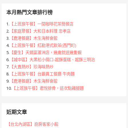
本月熱門文章排行榜
1.
【上班族午餐】一間咖啡花茶簡餐店
2.
【家庭聚餐】大和日本料理 忠孝店
3.
【鹿港餐廳】木生海鮮會館
4.
【上班族午餐】紅勘港式飲茶(西門町)
5.
【慶生】天鍋宴蘆洲店，幾歲就送幾隻蝦
6.
【城中區】大黑松小倆口-起酥蛋糕、起酥三明治
7.
【大直熱炒】珍海味熱炒
8.
【上班族午餐】台銀員工餐廳 牛肉麵
9.
【鹿港餐廳】木生海鮮會館
10.
【上班族午餐】君悅排骨，這次點雞腿麵
近期文章
【台北內湖區】廚房客家小館