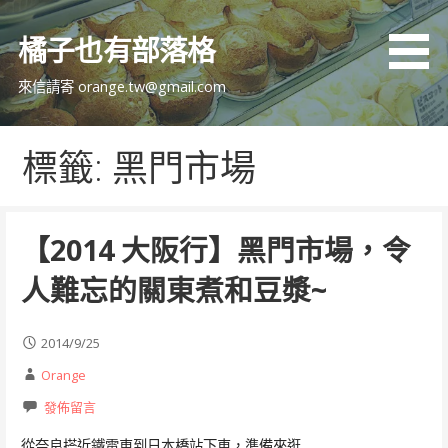
跳
至
橘子也有部落格
主
要
來信請寄 orange.tw@gmail.com
內
容
標籤: 黑門市場
【2014 大阪行】黑門市場，令
人難忘的關東煮和豆漿~
2014/9/25
Orange
發佈留言
從奈良搭近鐵電車到日本橋站下車，準備來逛…