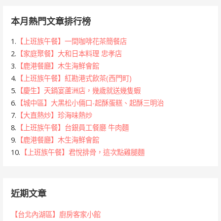
本月熱門文章排行榜
1.
【上班族午餐】一間咖啡花茶簡餐店
2.
【家庭聚餐】大和日本料理 忠孝店
3.
【鹿港餐廳】木生海鮮會館
4.
【上班族午餐】紅勘港式飲茶(西門町)
5.
【慶生】天鍋宴蘆洲店，幾歲就送幾隻蝦
6.
【城中區】大黑松小倆口-起酥蛋糕、起酥三明治
7.
【大直熱炒】珍海味熱炒
8.
【上班族午餐】台銀員工餐廳 牛肉麵
9.
【鹿港餐廳】木生海鮮會館
10.
【上班族午餐】君悅排骨，這次點雞腿麵
近期文章
【台北內湖區】廚房客家小館