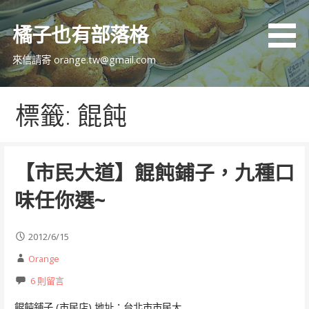
跳
至
橘子也有部落格
主
要
來信請寄 orange.tw@gmail.com
內
容
標籤: 餛飩
【市民大道】餛飩鋪子，九種口
味任你選~
2012/6/15
Orange
6 則留言
餛飩鋪子 (市民店) 地址：台北市市民大…