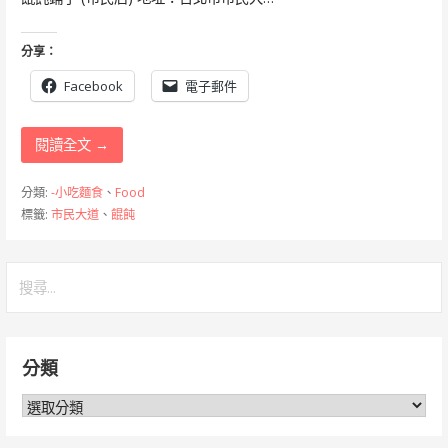
分享：
Facebook
電子郵件
閱讀全文 →
分類:
-小吃麵食
、
Food
標籤:
市民大道
、
餛飩
搜
尋
關
鍵
分類
字:
分
類