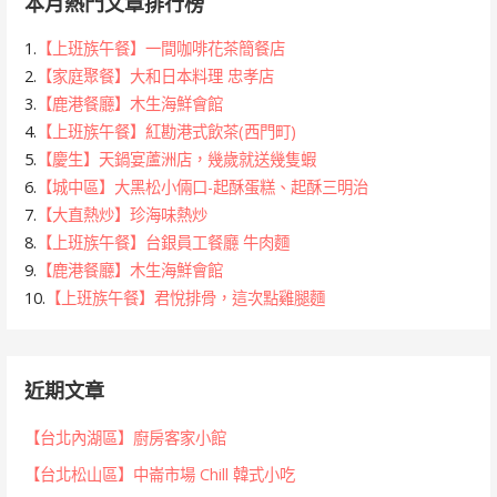
本月熱門文章排行榜
1.
【上班族午餐】一間咖啡花茶簡餐店
2.
【家庭聚餐】大和日本料理 忠孝店
3.
【鹿港餐廳】木生海鮮會館
4.
【上班族午餐】紅勘港式飲茶(西門町)
5.
【慶生】天鍋宴蘆洲店，幾歲就送幾隻蝦
6.
【城中區】大黑松小倆口-起酥蛋糕、起酥三明治
7.
【大直熱炒】珍海味熱炒
8.
【上班族午餐】台銀員工餐廳 牛肉麵
9.
【鹿港餐廳】木生海鮮會館
10.
【上班族午餐】君悅排骨，這次點雞腿麵
近期文章
【台北內湖區】廚房客家小館
【台北松山區】中崙市場 Chill 韓式小吃