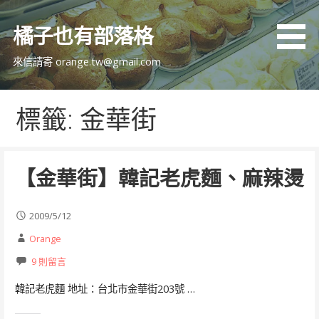
跳
至
橘子也有部落格
主
要
來信請寄 orange.tw@gmail.com
內
容
標籤: 金華街
【金華街】韓記老虎麵、麻辣燙
2009/5/12
Orange
9 則留言
韓記老虎麵 地址：台北市金華街203號 …