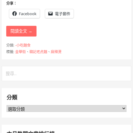
分享：
Facebook
電子郵件
閱讀全文 →
分類:
-小吃麵食
標籤:
金華街
、
韓記老虎麵
、
麻辣燙
搜
尋
關
鍵
分類
字:
分
類