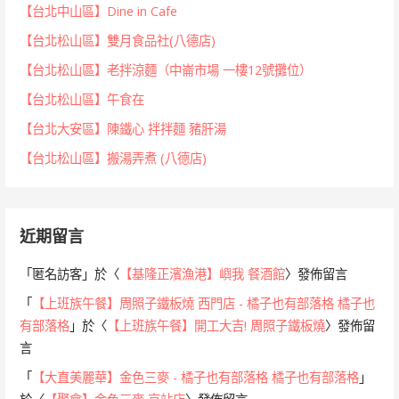
【台北中山區】Dine in Cafe
【台北松山區】雙月食品社(八德店)
【台北松山區】老拌涼麵（中崙市場 一樓12號攤位）
【台北松山區】午食在
【台北大安區】陳鐵心 拌拌麵 豬肝湯
【台北松山區】搬湯弄煮 (八德店)
近期留言
「
匿名訪客
」於〈
【基隆正濱漁港】嶼我 餐酒館
〉發佈留言
「
【上班族午餐】周照子鐵板燒 西門店 - 橘子也有部落格 橘子也
有部落格
」於〈
【上班族午餐】開工大吉! 周照子鐵板燒
〉發佈留
言
「
【大直美麗華】金色三麥 - 橘子也有部落格 橘子也有部落格
」