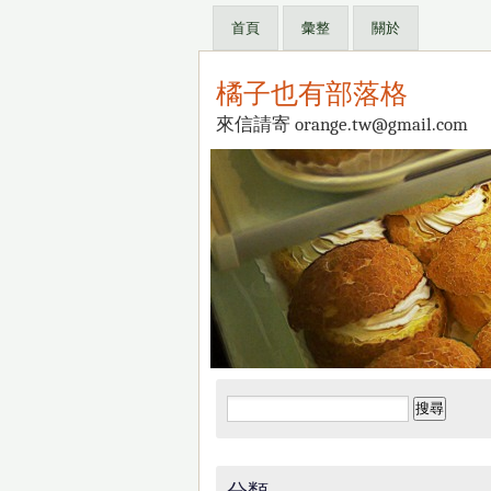
首頁
彙整
關於
橘子也有部落格
來信請寄 orange.tw@gmail.com
搜
尋
關
鍵
分類