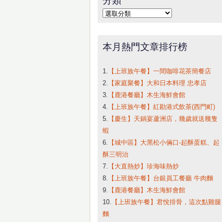
字:
分
類
本月熱門文章排行榜
1.
【上班族午餐】一間咖啡花茶簡餐店
2.
【家庭聚餐】大和日本料理 忠孝店
3.
【鹿港餐廳】木生海鮮會館
4.
【上班族午餐】紅勘港式飲茶(西門町)
5.
【慶生】天鍋宴蘆洲店，幾歲就送幾隻
蝦
6.
【城中區】大黑松小倆口-起酥蛋糕、起
酥三明治
7.
【大直熱炒】珍海味熱炒
8.
【上班族午餐】台銀員工餐廳 牛肉麵
9.
【鹿港餐廳】木生海鮮會館
10.
【上班族午餐】君悅排骨，這次點雞腿
麵