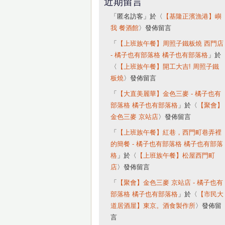
近期留言
「
匿名訪客
」於〈
【基隆正濱漁港】嶼
我 餐酒館
〉發佈留言
「
【上班族午餐】周照子鐵板燒 西門店
- 橘子也有部落格 橘子也有部落格
」於
〈
【上班族午餐】開工大吉! 周照子鐵
板燒
〉發佈留言
「
【大直美麗華】金色三麥 - 橘子也有
部落格 橘子也有部落格
」於〈
【聚會】
金色三麥 京站店
〉發佈留言
「
【上班族午餐】紅巷，西門町巷弄裡
的簡餐 - 橘子也有部落格 橘子也有部落
格
」於〈
【上班族午餐】松屋西門町
店
〉發佈留言
「
【聚會】金色三麥 京站店 - 橘子也有
部落格 橘子也有部落格
」於〈
【市民大
道居酒屋】東京。酒食製作所
〉發佈留
言