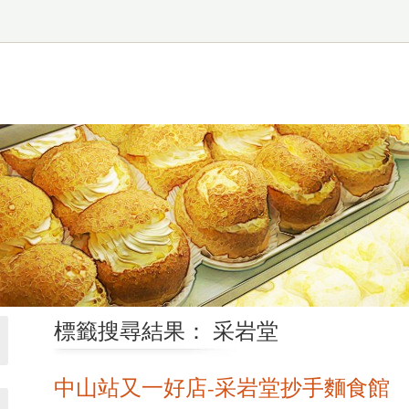
標籤搜尋結果： 采岩堂
中山站又一好店-采岩堂抄手麵食館