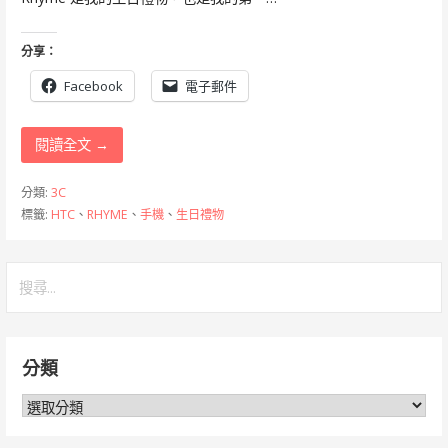
分享：
Facebook
電子郵件
閱讀全文 →
分類:
3C
標籤:
HTC
、
RHYME
、
手機
、
生日禮物
搜
尋
關
鍵
分類
字:
分
類