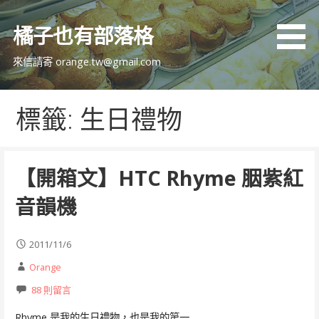
跳
至
橘子也有部落格
主
要
來信請寄 orange.tw@gmail.com
內
容
標籤: 生日禮物
【開箱文】HTC Rhyme 胭紫紅
音韻機
2011/11/6
Orange
88 則留言
Rhyme 是我的生日禮物，也是我的第一…