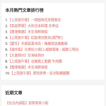
本月熱門文章排行榜
1.
【上班族午餐】一間咖啡花茶簡餐店
2.
【家庭聚餐】大和日本料理 忠孝店
3.
【鹿港餐廳】木生海鮮會館
4.
【上班族午餐】紅勘港式飲茶(西門町)
5.
【慶生】天鍋宴蘆洲店，幾歲就送幾隻蝦
6.
【城中區】大黑松小倆口-起酥蛋糕、起酥三明治
7.
【大直熱炒】珍海味熱炒
8.
【上班族午餐】台銀員工餐廳 牛肉麵
9.
【鹿港餐廳】木生海鮮會館
10.
【上班族午餐】君悅排骨，這次點雞腿麵
近期文章
【台北內湖區】廚房客家小館