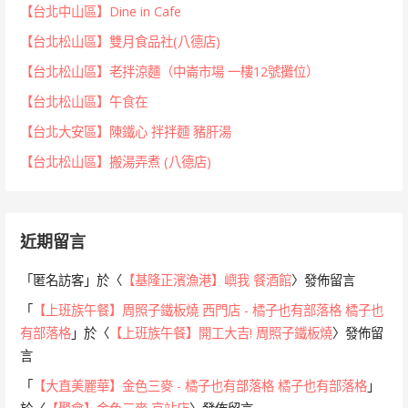
【台北中山區】Dine in Cafe
【台北松山區】雙月食品社(八德店)
【台北松山區】老拌涼麵（中崙市場 一樓12號攤位）
【台北松山區】午食在
【台北大安區】陳鐵心 拌拌麵 豬肝湯
【台北松山區】搬湯弄煮 (八德店)
近期留言
「
匿名訪客
」於〈
【基隆正濱漁港】嶼我 餐酒館
〉發佈留言
「
【上班族午餐】周照子鐵板燒 西門店 - 橘子也有部落格 橘子也
有部落格
」於〈
【上班族午餐】開工大吉! 周照子鐵板燒
〉發佈留
言
「
【大直美麗華】金色三麥 - 橘子也有部落格 橘子也有部落格
」