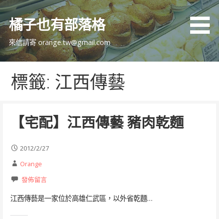
跳
至
橘子也有部落格
主
要
來信請寄 orange.tw@gmail.com
內
容
標籤: 江西傳藝
【宅配】江西傳藝 豬肉乾麵
2012/2/27
Orange
發佈留言
江西傳藝是一家位於高雄仁武區，以外省乾麵…