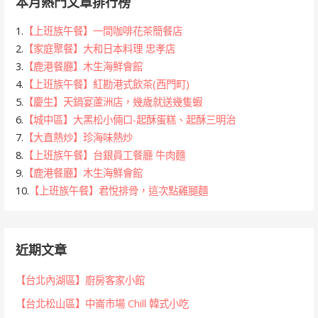
本月熱門文章排行榜
1.
【上班族午餐】一間咖啡花茶簡餐店
2.
【家庭聚餐】大和日本料理 忠孝店
3.
【鹿港餐廳】木生海鮮會館
4.
【上班族午餐】紅勘港式飲茶(西門町)
5.
【慶生】天鍋宴蘆洲店，幾歲就送幾隻蝦
6.
【城中區】大黑松小倆口-起酥蛋糕、起酥三明治
7.
【大直熱炒】珍海味熱炒
8.
【上班族午餐】台銀員工餐廳 牛肉麵
9.
【鹿港餐廳】木生海鮮會館
10.
【上班族午餐】君悅排骨，這次點雞腿麵
近期文章
【台北內湖區】廚房客家小館
【台北松山區】中崙市場 Chill 韓式小吃