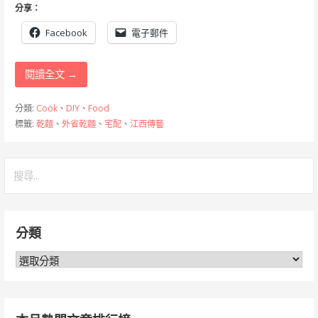
分享：
Facebook
電子郵件
閱讀全文 →
分類:
Cook
、
DIY
、
Food
標籤:
乾麵
、
外省乾麵
、
宅配
、
江西傳藝
搜
尋
關
鍵
分類
字:
分
類