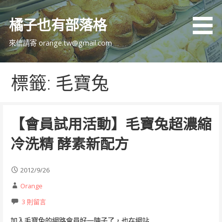
跳
至
橘子也有部落格
主
要
來信請寄 orange.tw@gmail.com
內
容
標籤: 毛寶兔
【會員試用活動】毛寶兔超濃縮
冷洗精 酵素新配方
2012/9/26
Orange
3 則留言
加入毛寶兔的網路會員好一陣子了，也在網站…