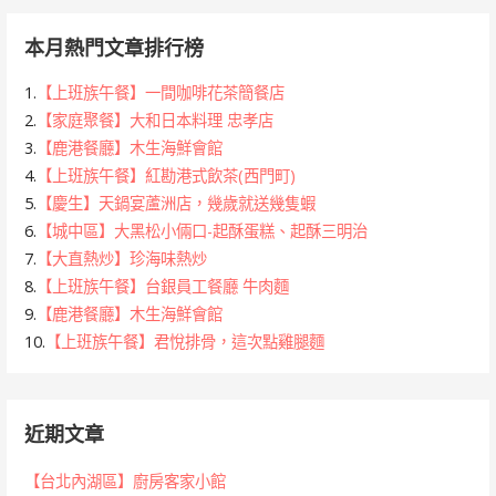
本月熱門文章排行榜
1.
【上班族午餐】一間咖啡花茶簡餐店
2.
【家庭聚餐】大和日本料理 忠孝店
3.
【鹿港餐廳】木生海鮮會館
4.
【上班族午餐】紅勘港式飲茶(西門町)
5.
【慶生】天鍋宴蘆洲店，幾歲就送幾隻蝦
6.
【城中區】大黑松小倆口-起酥蛋糕、起酥三明治
7.
【大直熱炒】珍海味熱炒
8.
【上班族午餐】台銀員工餐廳 牛肉麵
9.
【鹿港餐廳】木生海鮮會館
10.
【上班族午餐】君悅排骨，這次點雞腿麵
近期文章
【台北內湖區】廚房客家小館