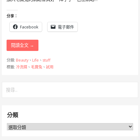
分享：
Facebook
電子郵件
閱讀全文 →
分類:
Beauty
、
Life
、
stuff
標籤:
冷洗精
、
毛寶兔
、
試用
搜
尋
關
鍵
分類
字:
分
類