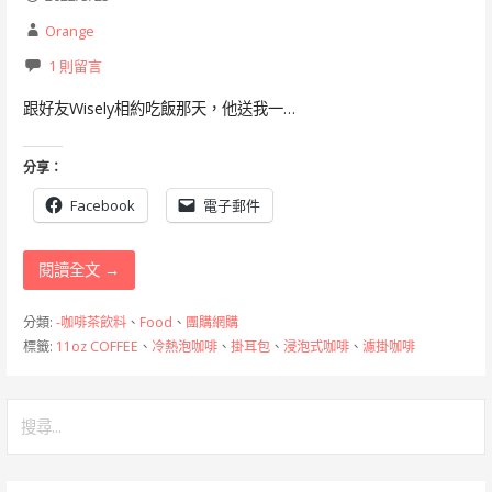
Orange
1 則留言
跟好友Wisely相約吃飯那天，他送我一…
分享：
Facebook
電子郵件
閱讀全文 →
分類:
-咖啡茶飲料
、
Food
、
團購網購
標籤:
11oz COFFEE
、
冷熱泡咖啡
、
掛耳包
、
浸泡式咖啡
、
濾掛咖啡
搜
尋
關