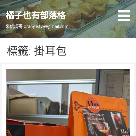
跳
至
橘子也有部落格
主
要
來信請寄 orange.tw@gmail.com
內
容
標籤: 掛耳包