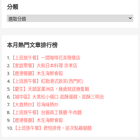
鍵
分類
字:
分
類
本月熱門文章排行榜
1.
【上班族午餐】一間咖啡花茶簡餐店
2.
【家庭聚餐】大和日本料理 忠孝店
3.
【鹿港餐廳】木生海鮮會館
4.
【上班族午餐】紅勘港式飲茶(西門町)
5.
【慶生】天鍋宴蘆洲店，幾歲就送幾隻蝦
6.
【城中區】大黑松小倆口-起酥蛋糕、起酥三明治
7.
【大直熱炒】珍海味熱炒
8.
【上班族午餐】台銀員工餐廳 牛肉麵
9.
【鹿港餐廳】木生海鮮會館
10.
【上班族午餐】君悅排骨，這次點雞腿麵