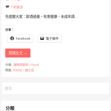
7 則留言
先提醒大家：飲酒過量，有害健康，未成年請…
分享：
Facebook
電子郵件
閱讀全文 →
分類:
-咖啡茶飲料
、
Food
標籤:
PEKOE
、
威士忌
搜
尋
關
鍵
分類
字: