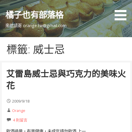
跳
至
橘子也有部落格
主
要
來信請寄 orange.tw@gmail.com
內
容
標籤: 威士忌
艾雷島威士忌與巧克力的美味火
花
2009/9/18
Orange
4 則留言
飲酒過量，有害健康，未成年請勿飲酒 上一…